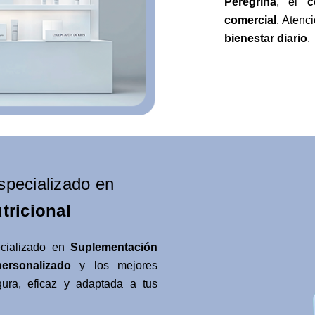
Peregrina
, el
c
comercial
. Atenc
bienestar diario
.
specializado en
tricional
ecializado en
Suplementación
ersonalizado
y los mejores
ura, eficaz y adaptada a tus