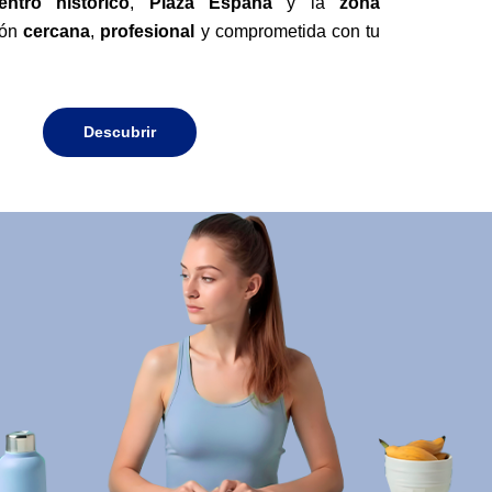
entro histórico
,
Plaza España
y la
zona
ión
cercana
,
profesional
y comprometida con tu
Descubrir