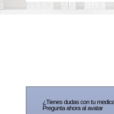
¿Tienes dudas con tu medic
Pregunta ahora al avatar