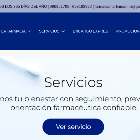
S LOS 365 DÍAS DEL AÑO |
986851706
|
698182922
|
farmaciamartinmarino@gm
Buscar
LA FARMACIA
SERVICIOS
ENCARGO EXPRÉS
PROMOCION