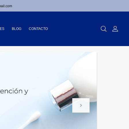
ail.com
ES
BLOG
CONTACTO
Buscar
Mi Cue